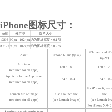
iPhone图标尺寸：
系统
分辨率
圆角大小
iOS 6-
90px - 1024px
约为图标宽度 × 0.175
iOS 7+
90px - 1024px
约为图标宽度 × 0.225
iPhone 6 and iP
Asset
iPhone 6 Plus (@3x)
(@2x)
App icon
180 × 180
120 × 120
(required for all apps)
App icon for the App Store
1024 × 1024
1024 × 102
(required for all apps)
For iPhone 6, use 
Launch file or image
Use a launch file
file
(required for all apps)
(see Launch Images)
(see Launch Im
For iPhone 5, 640
Spotlight search results icon