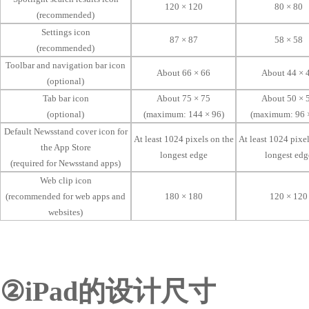
120 × 120
80 × 80
(recommended)
Settings icon
87 × 87
58 × 58
(recommended)
Toolbar and navigation bar icon
About 66 × 66
About 44 × 
(optional)
Tab bar icon
About 75 × 75
About 50 × 
(optional)
(maximum: 144 × 96)
(maximum: 96 
Default Newsstand cover icon for
At least 1024 pixels on the
At least 1024 pixel
the App Store
longest edge
longest edg
(required for Newsstand apps)
Web clip icon
(recommended for web apps and
180 × 180
120 × 120
websites)
②iPad的设计尺寸