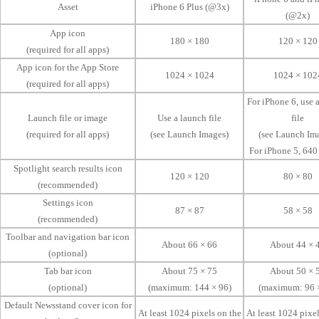
Asset
iPhone 6 Plus (@3x)
(@2x)
App icon
180 × 180
120 × 120
(required for all apps)
App icon for the App Store
1024 × 1024
1024 × 102
(required for all apps)
For iPhone 6, use 
Launch file or image
Use a launch file
file
(required for all apps)
(see Launch Images)
(see Launch Im
For iPhone 5, 640
Spotlight search results icon
120 × 120
80 × 80
(recommended)
Settings icon
87 × 87
58 × 58
(recommended)
Toolbar and navigation bar icon
About 66 × 66
About 44 × 
(optional)
Tab bar icon
About 75 × 75
About 50 × 
(optional)
(maximum: 144 × 96)
(maximum: 96 
Default Newsstand cover icon for
At least 1024 pixels on the
At least 1024 pixel