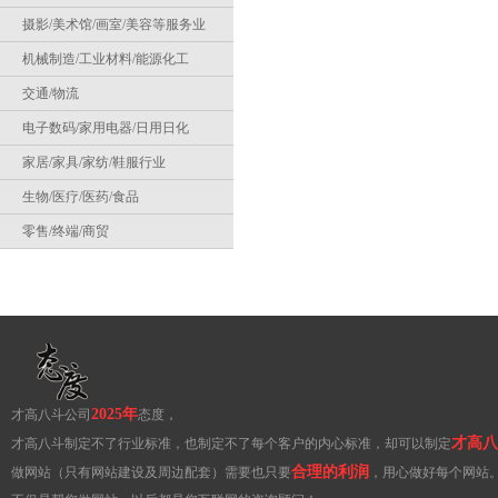
摄影/美术馆/画室/美容等服务业
机械制造/工业材料/能源化工
交通/物流
电子数码/家用电器/日用日化
家居/家具/家纺/鞋服行业
生物/医疗/医药/食品
零售/终端/商贸
2025年
才高八斗公司
态度，
才高八
才高八斗制定不了行业标准，也制定不了每个客户的内心标准，却可以制定
合理的利润
做网站（只有网站建设及周边配套）需要也只要
，用心做好每个网站